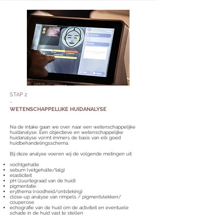
STAP 2
-
WETENSCHAPPELIJKE HUIDANALYSE
Na de intake gaan we over naar een wetenschappelijke
huidanalyse. Een objectieve en wetenschappelijke
huidanalyse vormt immers de basis van elk goed
huidbehandelingsschema.
Bij deze analyse voeren wij de volgende metingen uit:
vochtgehalte
sebum (vetgehalte/talg)
elasticiteit
pH (zuurtegraad van de huid)
pigmentatie
erythema (roodheid/ontsteking)
close-up analyse van rimpels / pigmentvlekken/
couperose
echografie van de huid om de activiteit en eventuele
schade in de huid vast te stellen​